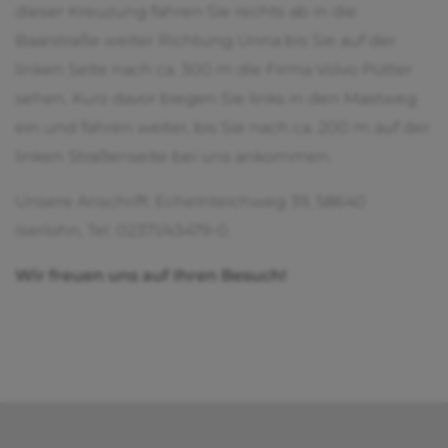
dieser Kreuzung fahren Sie rechts ab in die
Baarstraße weiter Richtung Unna bis Sie auf der
linken Seite nach ca. 300 m die Firma Volvo Pütter
sehen. Kurz davor biegen Sie links in den Mastweg
ein und fahren weiter, bis Sie nach ca. 200 m auf der
linken Straßenseite bei uns ankommen.
Unsere Anschrift: Echelnteichweg 39, 58640
Iserlohn, Tel. 02371/43479-0.
Wir freuen uns auf Ihren Besuch!