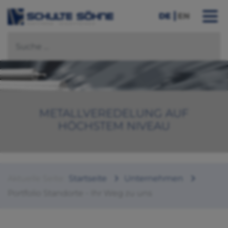
DE
EN
METALLVEREDELUNG AUF
HÖCHSTEM NIVEAU
Aktuelle Seite:
Startseite
Unternehmen
Portfolio Standorte - Ihr Weg zu uns