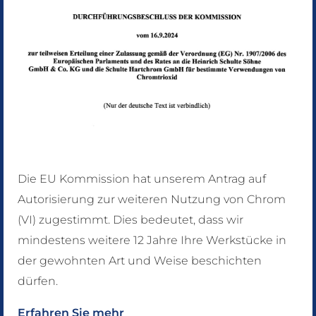
A1 bis Kreuz Unna.
Hier auf die A44 Richtung Kassel bis zur A445
Richtung Arnsberg/Meschede. Weiter A 445 bis zur
Abfahrt Arnsberg - Uentrop. Dann rechts abbiegen
Richtung Oeventrop. Hinter dem
Ortseingangsschild Oeventrop befindet sich rechts
eine Tankstelle. Nach ca. 50 m auf der Ruhrbrücke
links einordnen und in die Widaystraße einbiegen.
Die EU Kommission hat unserem Antrag auf
Sie sehen auf der linken Seite eine blaue – weiße
Autorisierung zur weiteren Nutzung von Chrom
Halle mit der Aufschrift "Schulte Söhne".
(VI) zugestimmt. Dies bedeutet, dass wir
Unsere Anschrift: Widayweg 10, 59823 Arnsberg –
mindestens weitere 12 Jahre Ihre Werkstücke in
Oeventrop, Tel. 02937/9681-0.
der gewohnten Art und Weise beschichten
dürfen.
Wir freuen uns auf Ihren Besuch!
Erfahren Sie mehr