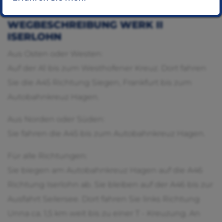
WEGBESCHREIBUNG WERK II
ISERLOHN
Aus Osten oder Westen:
Auf der A1 bis zum Westhofener Kreuz. Dort fahren
Sie die A45 Richtung Siegen, Frankfurt bis zum
Autobahnkreuz Hagen.
Aus Norden oder Süden:
Sie fahren die A45 bis zum Autobahnkreuz Hagen.
Für alle Richtungen:
Sie biegen am Autobahnkreuz Hagen auf die A46
Richtung Iserlohn ab. Sie bleiben auf der A46 bis zur
Ausfahrt Seilersee. Dort fahren Sie links Richtung
Unna ca. 1,5 km weit bis zu einer T - Kreuzung. An