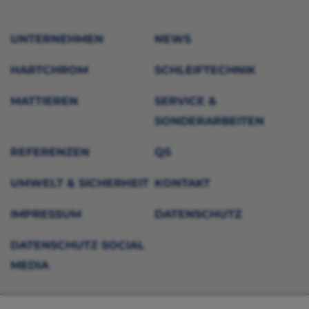
UNTERNEHMEN
NEWS
HARTCHROM
SCHLEIFTECHNIK
MATTIEREN
SERVICE &
SONDERARBEITEN
REFERENZEN
QS
UMWELT & SICHERHEIT
KONTAKT
IMPRESSUM
DATENSCHUTZ
DATENSCHUTZ SOCIAL
MEDIA