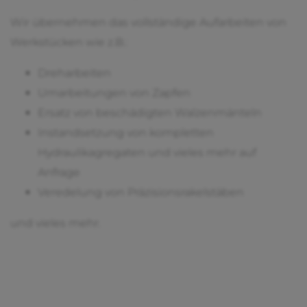
Wir übernehmen das vollständige Aufarbeiten von
Werkstücken wie z.B.:
Dreharbeiten
Umarbeitungen von Zapfen
Ersatz von beschädigten Walzenmänteln
Instandsetzung von kompletten
Hydraulikagregaten und vieles mehr auf
Anfrage
Veredelung von Präzisionsrakelstäben
und vieles mehr.