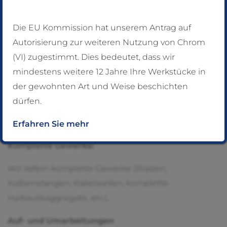
Flexible Dienstleistung
Die EU Kommission hat unserem Antrag auf
Selektivbeschichtung/Punktschweißtechnik
Autorisierung zur weiteren Nutzung von Chrom
(VI) zugestimmt. Dies bedeutet, dass wir
Durch die auch in Ihrem Hause mögliche
mindestens weitere 12 Jahre Ihre Werkstücke in
Selektivbeschichtung und Punktschweißtechnik
der gewohnten Art und Weise beschichten
können wir in den überwiegenden Fällen eine
dürfen.
Reparatur des Werkstücks vor Ort im eingebauten
Zustand vornehmen.
Erfahren Sie mehr
Komplette Gewerke:
Wir liefern komplette Gewerke (Walzen,
Kolbenstangen, Rakelwellen, komplette
Hydraulikaggregate, etc.).
Auf- und Umarbeitungen