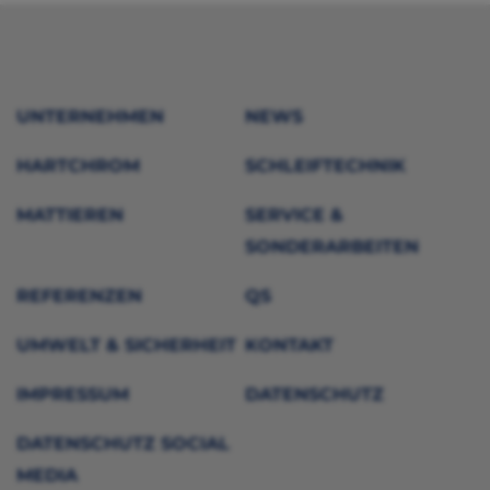
UNTERNEHMEN
NEWS
HARTCHROM
SCHLEIFTECHNIK
MATTIEREN
SERVICE &
SONDERARBEITEN
REFERENZEN
QS
UMWELT & SICHERHEIT
KONTAKT
IMPRESSUM
DATENSCHUTZ
DATENSCHUTZ SOCIAL
MEDIA