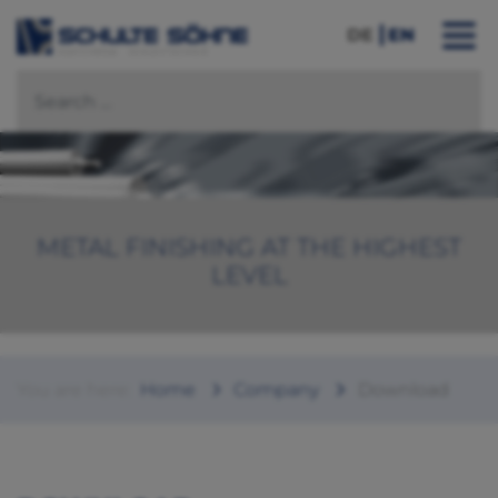
DE
EN
METAL FINISHING AT THE HIGHEST
LEVEL
You are here:
Home
Company
Download