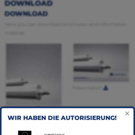
DOWNLOAD
DOWNLOAD
Here you can download brochures and information
material.
Präsentation
×
WIR HABEN DIE AUTORISIERUNG!
Werbebroschüre