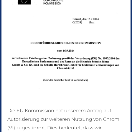
Einzelseiten
Pressplatten
CERTIFICATES
TERMS AND CONDITIONS OF
Die EU Kommission hat unserem Antrag auf
BUSINESS
Autorisierung zur weiteren Nutzung von Chrom
Terms And Conditions of Business (pdf, 120 kB)
in
(VI) zugestimmt. Dies bedeutet, dass wir