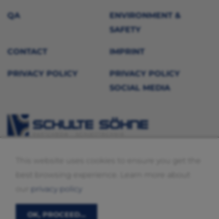
QA
ENVIRONMENT &
SAFETY
CONTACT
IMPRINT
PRIVACY POLICY
PRIVACY POLICY
SOCIAL MEDIA
©2026 Schulte und Söhne
This website uses cookies to ensure you get the
Hartverchromung und Präzisions-Schleifen
best browsing experience. Learn more about
our
privacy policy
OK, PROCEED…